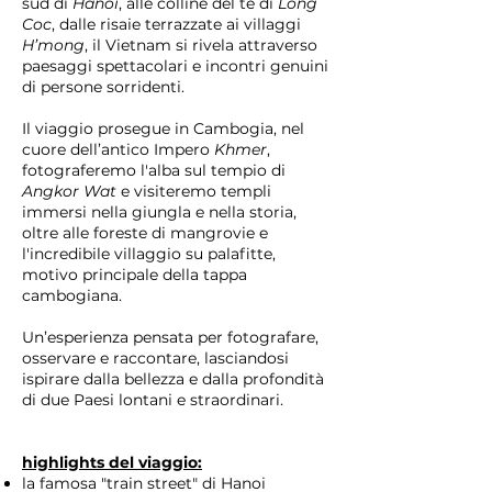
sud di
Hanoi
, alle colline del tè di
Long
Coc
, dalle risaie terrazzate ai villaggi
H’mong
, il Vietnam si rivela attraverso
paesaggi spettacolari e incontri genuini
di persone sorridenti.
Il viaggio prosegue in Cambogia, nel
cuore dell’antico Impero
Khmer
,
fotograferemo l'alba sul tempio di
Angkor Wat
e visiteremo templi
immersi nella giungla e nella storia,
oltre alle foreste di mangrovie e
l'incredibile villaggio su palafitte,
motivo principale della tappa
cambogiana.
Un’esperienza pensata per fotografare,
osservare e raccontare, lasciandosi
ispirare dalla bellezza e dalla profondità
di due Paesi lontani e straordinari.​
highlights del viaggio:
la famosa "train street" di Hanoi