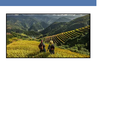
23 settembre / 4 ottobre
(12 giorni)
TUTTO INCLUSO !
Viaggio confermato con 6 partecipanti
CHIUSURA ISCRIZIONI