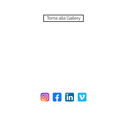
Torna alla Gallery
Fotografia Professionale
Freelance a Firenze
l:
studioilgrandangolo@gmail.com
Mobile: +39.347.86.51
Partita iva 06727890482
randangolo di Simone Bartoletti - tutti i diritti riserva