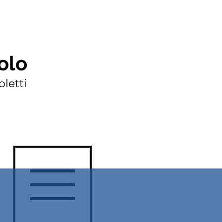
olo
letti