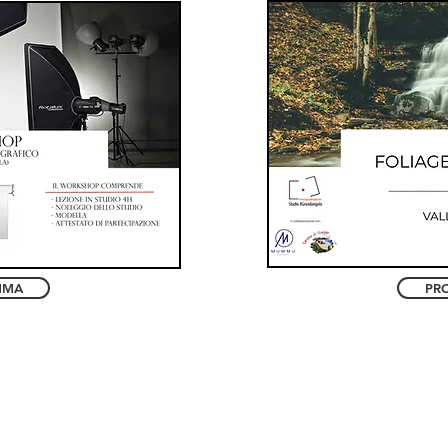
MMA
PR