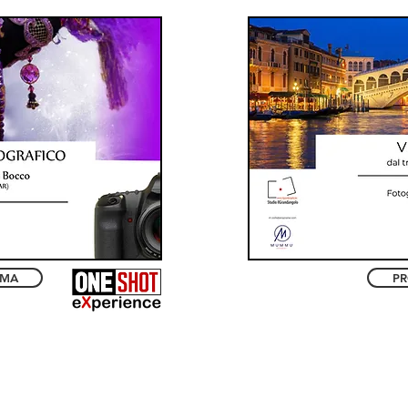
MMA
P