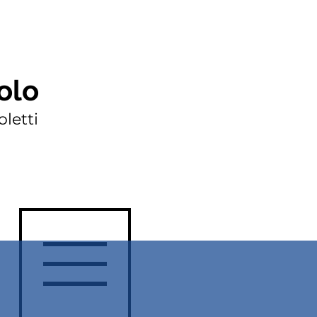
olo
letti